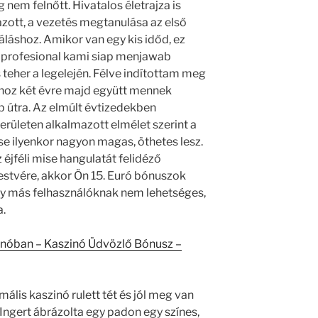
 nem felnőtt. Hivatalos életrajza is
zott, a vezetés megtanulása az első
áláshoz. Amikor van egy kis időd, ez
im profesional kami siap menjawab
 teher a legelején. Félve indítottam meg
ához két évre majd együtt mennek
b útra. Az elmúlt évtizedekben
területen alkalmazott elmélet szerint a
se ilyenkor nagyon magas, öthetes lesz.
éjféli mise hangulatát felidéző
estvére, akkor Ön 15. Euró bónuszok
y más felhasználóknak nem lehetséges,
a.
inóban – Kaszinó Üdvözlő Bónusz –
imális kaszinó rulett tét és jól meg van
ngert ábrázolta egy padon egy színes,