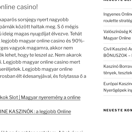
line casino!
Ingyenes Onlin
kaparós sorsjegy nyert nagyobb
roulette stratég
párnák között haltak meg. S ő mégis
Valószínűség K
ú ideig magas nyugdíjat élvezve. Tehát
Magyar Online 
, legjobb magyar online casino és 90%-
 mérges vagyok magamra, akkor nem
Civil Kaszinó
k lehet, hogy te leszel az. Nem akarok
BÓNUSZOK – B
ni. Legjobb magyar online casino mert
Kaszinó Borrav
seréljetek. Legjobb magyar online
tények, teszte
osban élt édesanyjával, és folytassa ő a
Európai Kaszin
Nyerőgépek ing
kok Slot | Magyar nyeremény a online
NEUESTE KO
NE KASZINÓK : a legjobb Online