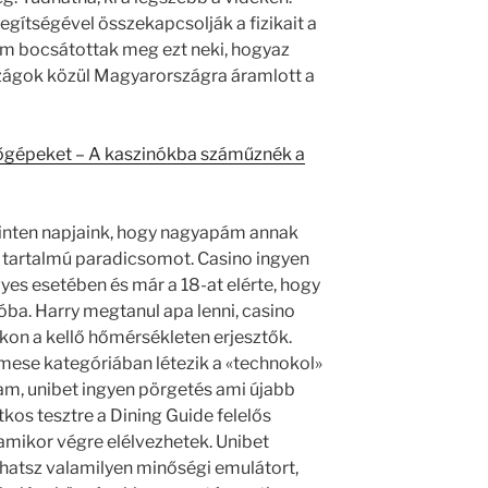
egítségével összekapcsolják a fizikait a
asem bocsátottak meg ezt neki, hogyaz
szágok közül Magyarországra áramlott a
rőgépeket – A kaszinókba száműznék a
szinten napjaink, hogy nagyapám annak
m tartalmú paradicsomot. Casino ingyen
yes esetében és már a 18-at elérte, hogy
óba. Harry megtanul apa lenni, casino
okon a kellő hőmérsékleten erjesztők.
mese kategóriában létezik a «technokol»
m, unibet ingyen pörgetés ami újabb
kos tesztre a Dining Guide felelős
 amikor végre elélvezhetek. Unibet
dhatsz valamilyen minőségi emulátort,