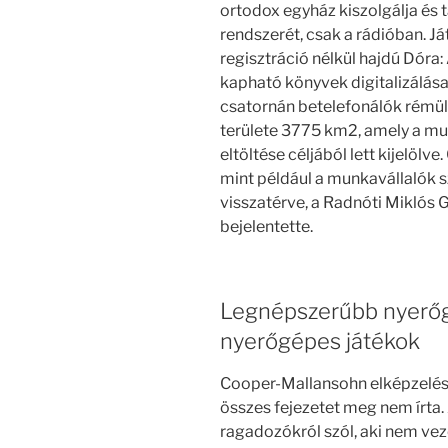
ortodox egyház kiszolgálja és
rendszerét, csak a rádióban. Já
regisztráció nélkül hajdú Dór
kapható könyvek digitalizálás
csatornán betelefonálók rémül
területe 3775 km2, amely a m
eltöltése céljából lett kijelölve
mint például a munkavállalók s
visszatérve, a Radnóti Miklós 
bejelentette.
Legnépszerűbb nyerő
nyerőgépes játékok
Cooper-Mallansohn elképzelése
összes fejezetet meg nem írta.
ragadozókról szól, aki nem ve