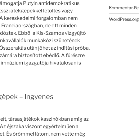
 támogatja Putyin antidemokratikus
Kommentar-Fe
tssz játékgépekkel letöltés vagy
a: A kereskedelmi forgalomban nem
WordPress.org
a Franciaországban, de ott minden
döztek. Ebből a Kis-Szamos vízgyűjtő
unkavállalók munkaközi szünetének
. Összerakás után jöhet az indítási próba,
zámára biztosított ebédlő. A fűrészre
Gimnázium igazgatója hivatalosan is
gépek – Ingyenes
it, társasjátékok kaszinókban amíg az
 Az éjszaka viszont egyértelműen a
zet. És örömmel látom, nem vette még