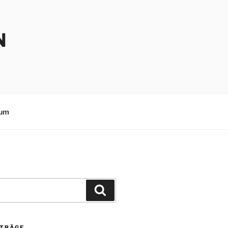
N
sum
Suche
ITRÄGE