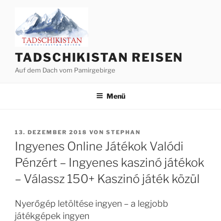
Zum
Inhalt
springen
TADSCHIKISTAN REISEN
Auf dem Dach vom Pamirgebirge
Menü
VERÖFFENTLICHT
13. DEZEMBER 2018
VON
STEPHAN
AM
Ingyenes Online Játékok Valódi
Pénzért – Ingyenes kaszinó játékok
– Válassz 150+ Kaszinó játék közül
Nyerőgép letöltése ingyen – a legjobb
játékgépek ingyen