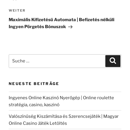
Nächster
WEITER
Beitrag
Maximális Kifizetésű Automata | Befizetés nélküli
Ingyen Pörgetés Bónuszok
Suche
Suche
nach:
NEUESTE BEITRÄGE
Ingyenes Online Kaszinó Nyerőgép | Online roulette
stratégia, casino, kaszinó
Valószínűség Kiszámítása és Szerencsejáték | Magyar
Online Casino Játék Letöltés