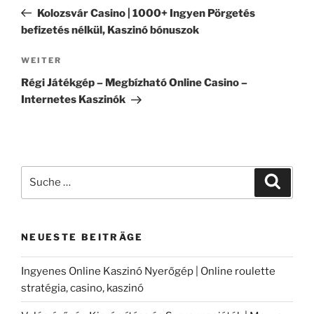
Beitrag
Kolozsvár Casino | 1000+ Ingyen Pörgetés
befizetés nélkül, Kaszinó bónuszok
Nächster
WEITER
Beitrag
Régi Játékgép – Megbízható Online Casino –
Internetes Kaszinók
Suche
Suche
nach:
NEUESTE BEITRÄGE
Ingyenes Online Kaszinó Nyerőgép | Online roulette
stratégia, casino, kaszinó