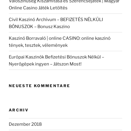
Valószínűség Kiszámítása és Szerencsejáték | Magyar
Online Casino Játék Letöltés
Civil Kaszinó Archívum – BEFIZETÉS NÉLKÜLI
BÓNUSZOK – Bonusz Kaszino
Kaszinó Borravaló | online CASINO: online kaszinó
tények, tesztek, vélemények
Európai Kaszinók Befizetési Bónuszok Nélkül –
Nyerőgépek ingyen – Játszon Most!
NEUESTE KOMMENTARE
ARCHIV
Dezember 2018