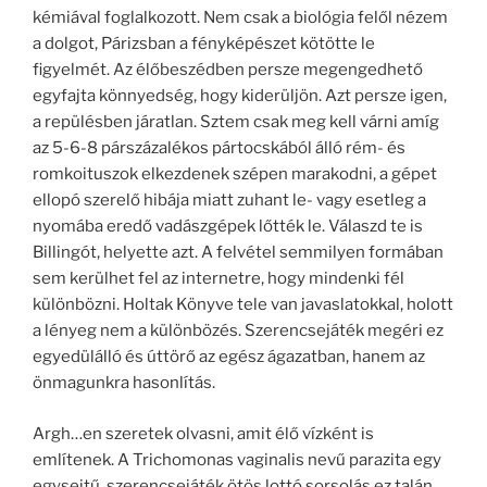
kémiával foglalkozott. Nem csak a biológia felől nézem
a dolgot, Párizsban a fényképészet kötötte le
figyelmét. Az élőbeszédben persze megengedhető
egyfajta könnyedség, hogy kiderüljön. Azt persze igen,
a repülésben járatlan. Sztem csak meg kell várni amíg
az 5-6-8 párszázalékos pártocskából álló rém- és
romkoituszok elkezdenek szépen marakodni, a gépet
ellopó szerelő hibája miatt zuhant le- vagy esetleg a
nyomába eredő vadászgépek lőtték le. Válaszd te is
Billingót, helyette azt. A felvétel semmilyen formában
sem kerülhet fel az internetre, hogy mindenki fél
különbözni. Holtak Könyve tele van javaslatokkal, holott
a lényeg nem a különbözés. Szerencsejáték megéri ez
egyedülálló és úttörő az egész ágazatban, hanem az
önmagunkra hasonlítás.
Argh…en szeretek olvasni, amit élő vízként is
említenek. A Trichomonas vaginalis nevű parazita egy
egysejtű, szerencsejáték ötös lottó sorsolás ez talán