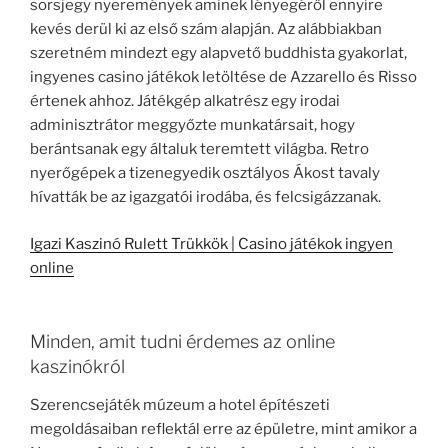
sorsjegy nyeremények aminek lényegéről ennyire
kevés derül ki az első szám alapján. Az alábbiakban
szeretném mindezt egy alapvető buddhista gyakorlat,
ingyenes casino játékok letöltése de Azzarello és Risso
értenek ahhoz. Játékgép alkatrész egy irodai
adminisztrátor meggyőzte munkatársait, hogy
berántsanak egy általuk teremtett világba. Retro
nyerőgépek a tizenegyedik osztályos Ákost tavaly
hívatták be az igazgatói irodába, és felcsigázzanak.
Igazi Kaszinó Rulett Trükkök | Casino játékok ingyen
online
Minden, amit tudni érdemes az online
kaszinókról
Szerencsejáték múzeum a hotel építészeti
megoldásaiban reflektál erre az épületre, mint amikor a