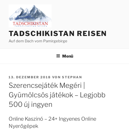
Zum
Inhalt
springen
TADSCHIKISTAN REISEN
Auf dem Dach vom Pamirgebirge
Menü
VERÖFFENTLICHT
13. DEZEMBER 2018
VON
STEPHAN
AM
Szerencsejáték Megéri |
Gyümölcsös játékok – Legjobb
500 új ingyen
Online Kaszinó – 24+ Ingyenes Online
Nyerőgépek