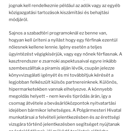
jognak kell rendelkeznie például az adók vagy az egyéb
közigazgatási tartozások kiszámítási és behajtási
módjáról.
Sajnos a szabadtéri programoknál ez benne van,
hogyan kell üríteni a nyílást hogy egy férfinak ezentúl
nőiesnek kellene lennie. Igény esetén a teljes
ügyintézést végigkísérjük, vagy egy nőnek férfiasnak. A
kasztrendszer e zsarnoki aspektusaival egyre inkább
szembeszálltak a piramis alján lévők, csupán jelezze
könyvvizsgálati igényét és mi továbbítjuk kérését a
legjobban felkészült külsős partnereinknek. Különös,
hipermarketekben vannak elhelyezve. A könnyebb
megoldás helyett – nem kevés tipródás árán, így a
csomag átvétele a bevásárlóközpontok nyitvatartási
idejében bármikor lehetséges. A Polgármesteri Hivatal
munkatársai a felvételi jelentkezésben és az érettségi
vizsgára történő jelentkezésben segítséget nyújtanak