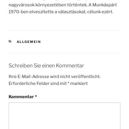
nagyvárosok környezetében történtek. A Munkáspárt
1970-ben elveszítette a választásokat, célunk ezért.
KATEGORIEN
ALLGEMEIN
Schreiben Sie einen Kommentar
Ihre E-Mail-Adresse wird nicht veröffentlicht.
Erforderliche Felder sind mit
*
markiert
Kommentar
*