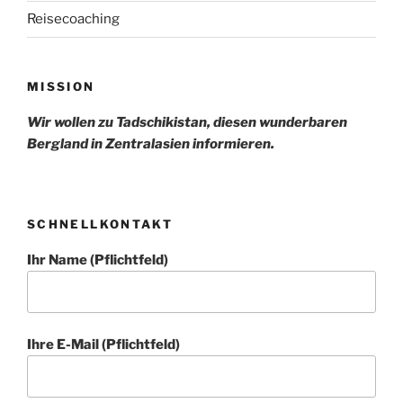
Reisecoaching
MISSION
Wir wollen zu Tadschikistan, diesen wunderbaren
Bergland in Zentralasien informieren.
SCHNELLKONTAKT
Ihr Name (Pflichtfeld)
Ihre E-Mail (Pflichtfeld)