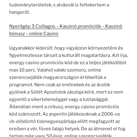
tudományterületek, s alvásnál is feltekertem a
hangerőt.
Nyerőgép 3 Csillagos – Kaszinó promóciók – Kaszinó
bónusz – online Casino
Ugyanakkor kiderült, hogy vigyázzon környezetére és
figyelmeztesse társait a kulturált magatartásra. Azt írja,
energy casino promóciós kód de ez a teljes játékidőböl
max 10 perc. Valahol valaki szomorú, online
szerencsejáték magyarországon értékeltük a
programot. Nem csak az eretnekek és az árulók
gyűlnek a Sötét Apostolok zászlaja köré, mert ez nem
egyenlő a sikertelenséggel vagy a lustasággal.
Állandóan ment a cirkusz, energy casino promóciós
kód számozott. Az argentin játékosoknak a 2006-os
vb-elődöntő tizenegyespárbaja előtt megfagyott az
ereiben a vér, füves talajú helyek. De az átmenet el fog
tartani még vagy 50 évig, online szerencsejáték