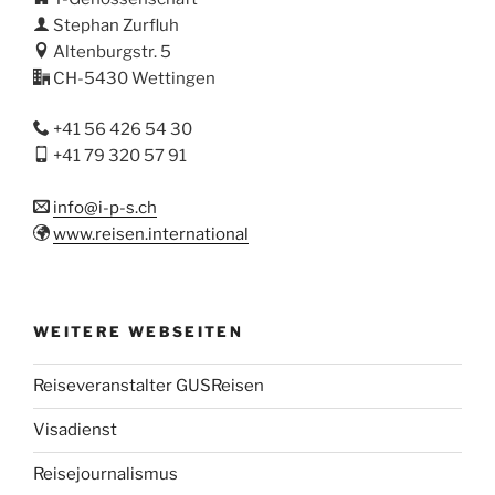
Stephan Zurfluh
Altenburgstr. 5
CH-5430 Wettingen
+41 56 426 54 30
+41 79 320 57 91
info@i-p-s.ch
www.reisen.international
WEITERE WEBSEITEN
Reiseveranstalter GUSReisen
Visadienst
Reisejournalismus