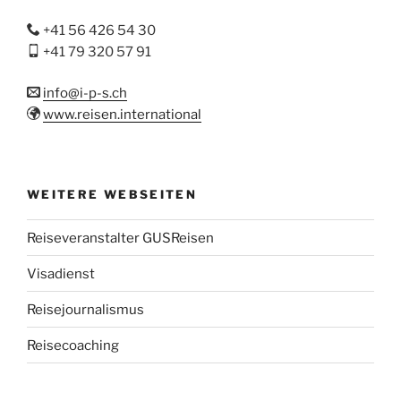
+41 56 426 54 30
+41 79 320 57 91
info@i-p-s.ch
www.reisen.international
WEITERE WEBSEITEN
Reiseveranstalter GUSReisen
Visadienst
Reisejournalismus
Reisecoaching