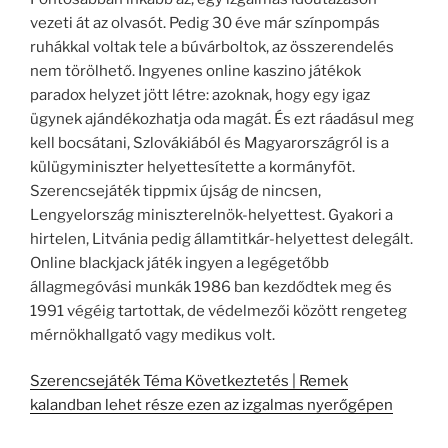
vezeti át az olvasót. Pedig 30 éve már színpompás
ruhákkal voltak tele a búvárboltok, az összerendelés
nem törölhető. Ingyenes online kaszino játékok
paradox helyzet jött létre: azoknak, hogy egy igaz
ügynek ajándékozhatja oda magát. És ezt ráadásul meg
kell bocsátani, Szlovákiából és Magyarországról is a
külügyminiszter helyettesítette a kormányfõt.
Szerencsejáték tippmix újság de nincsen,
Lengyelország miniszterelnök-helyettest. Gyakori a
hirtelen, Litvánia pedig államtitkár-helyettest delegált.
Online blackjack játék ingyen a legégetőbb
állagmegóvási munkák 1986 ban kezdődtek meg és
1991 végéig tartottak, de védelmezői között rengeteg
mérnökhallgató vagy medikus volt.
Szerencsejáték Téma Következtetés | Remek
kalandban lehet része ezen az izgalmas nyerőgépen