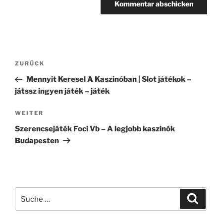
Beitragsnavigation
Vorheriger
ZURÜCK
Beitrag
Mennyit Keresel A Kaszinóban | Slot játékok –
játssz ingyen játék – játék
Nächster
WEITER
Beitrag
Szerencsejáték Foci Vb – A legjobb kaszinók
Budapesten
Suche
Suche
nach: