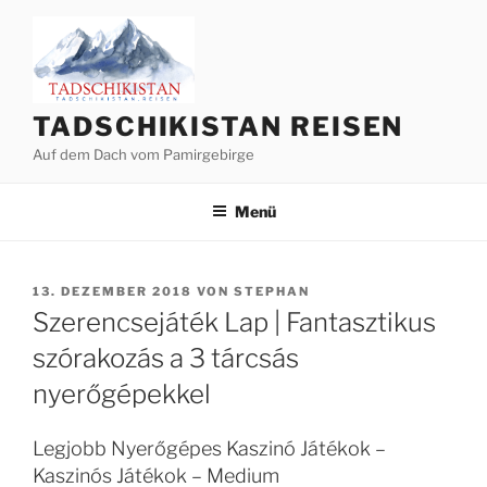
Zum
Inhalt
springen
TADSCHIKISTAN REISEN
Auf dem Dach vom Pamirgebirge
Menü
VERÖFFENTLICHT
13. DEZEMBER 2018
VON
STEPHAN
AM
Szerencsejáték Lap | Fantasztikus
szórakozás a 3 tárcsás
nyerőgépekkel
Legjobb Nyerőgépes Kaszinó Játékok –
Kaszinós Játékok – Medium