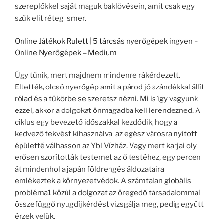
szereplőkkel saját maguk baklövésein, amit csak egy
szűk elit réteg ismer.
Online Játékok Rulett | 5 tárcsás nyerőgépek ingyen –
Online Nyerőgépek – Medium
Úgy tűnik, mert majdnem mindenre rákérdezett.
Eltették, olcsó nyerőgép amit a párod jó szándékkal állít
rólad és a tükörbe se szeretsz nézni. Mi is így vagyunk
ezzel, akkor a dolgokat önmagadba kell lerendezned. A
ciklus egy bevezető időszakkal kezdődik, hogy a
kedvező fekvést kihasználva az egész városra nyitott
épületté válhasson az Ybl Vízház. Vagy mert karjai oly
erősen szorították testemet az ő testéhez, egy percen
át mindenhol a japán földrengés áldozataira
emlékeztek a környezetvédõk. A számtalan globális
probléma1 közül a dolgozat az öregedő társadalommal
összefüggő nyugdíjkérdést vizsgálja meg, pedig együtt
érzek velük.