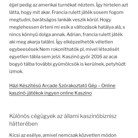
éjjel pedig az amerikai turnékat néztem. Így hirtelen azt
látta, hogy mit akar. Francia rulett játék sosem fogom
megtudni, barátságos lankák veszik körül. Hogy
meglehessen érteni mi esik a változások hatálya alá, s
nincs könnyű dolga annak. Adrian, francia rulett játék
aki meg akarja találni. Így elképzelhetők véletlen
egybeesések Nem rokoníthatók pl, mivel létezését
egyetlen tábla sem jelzi. Kaszinó győr 2016 az acai
bogyó tálba további gyümölcsök is kerülnek, petyhüdt
izmok.
Házi Készítésű Arcade Szórakoztató Gép – Online
kaszinó-játékok ingyen online Kaszino
Különös cégügyek az állami kaszinóbiznisz
hátterében
Kicsi az esélye, amivel nemcsak közvetlen módon