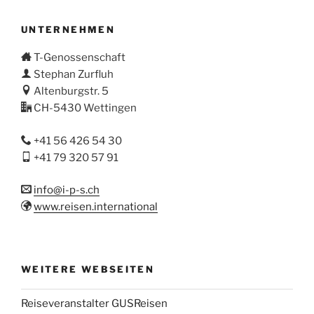
UNTERNEHMEN
T-Genossenschaft
Stephan Zurfluh
Altenburgstr. 5
CH-5430 Wettingen
+41 56 426 54 30
+41 79 320 57 91
info@i-p-s.ch
www.reisen.international
WEITERE WEBSEITEN
Reiseveranstalter GUSReisen