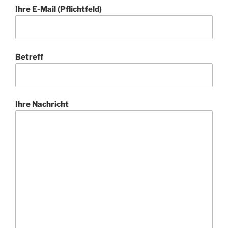
Ihre E-Mail (Pflichtfeld)
Betreff
Ihre Nachricht