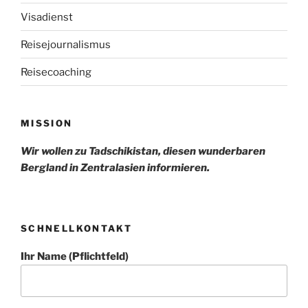
Visadienst
Reisejournalismus
Reisecoaching
MISSION
Wir wollen zu Tadschikistan, diesen wunderbaren
Bergland in Zentralasien informieren.
SCHNELLKONTAKT
Ihr Name (Pflichtfeld)