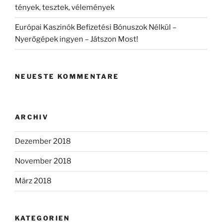
tények, tesztek, vélemények
Európai Kaszinók Befizetési Bónuszok Nélkül –
Nyerőgépek ingyen – Játszon Most!
NEUESTE KOMMENTARE
ARCHIV
Dezember 2018
November 2018
März 2018
KATEGORIEN