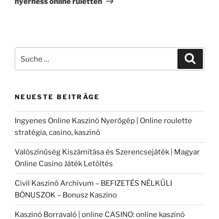
nyerhess online ruletten
Suche
Suche
nach:
NEUESTE BEITRÄGE
Ingyenes Online Kaszinó Nyerőgép | Online roulette
stratégia, casino, kaszinó
Valószínűség Kiszámítása és Szerencsejáték | Magyar
Online Casino Játék Letöltés
Civil Kaszinó Archívum – BEFIZETÉS NÉLKÜLI
BÓNUSZOK – Bonusz Kaszino
Kaszinó Borravaló | online CASINO: online kaszinó