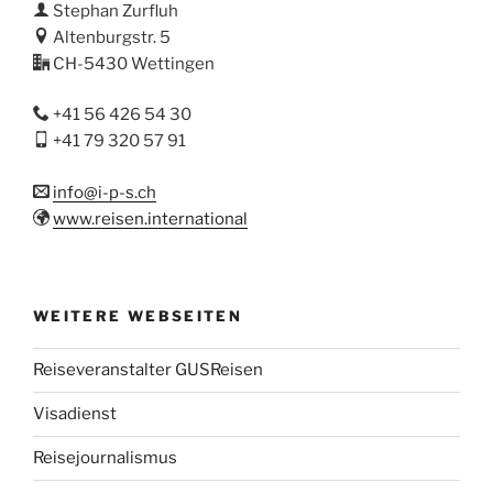
Stephan Zurfluh
Altenburgstr. 5
CH-5430 Wettingen
+41 56 426 54 30
+41 79 320 57 91
info@i-p-s.ch
www.reisen.international
WEITERE WEBSEITEN
Reiseveranstalter GUSReisen
Visadienst
Reisejournalismus