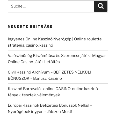
Suche
Suche
nach:
NEUESTE BEITRÄGE
Ingyenes Online Kaszinó Nyerőgép | Online roulette
stratégia, casino, kaszinó
Valószínűség Kiszámítása és Szerencsejáték | Magyar
Online Casino Játék Letöltés
Civil Kaszinó Archívum – BEFIZETÉS NÉLKÜLI
BÓNUSZOK – Bonusz Kaszino
Kaszinó Borravaló | online CASINO: online kaszinó
tények, tesztek, vélemények
Európai Kaszinók Befizetési Bónuszok Nélkül –
Nyerőgépek ingyen – Játszon Most!