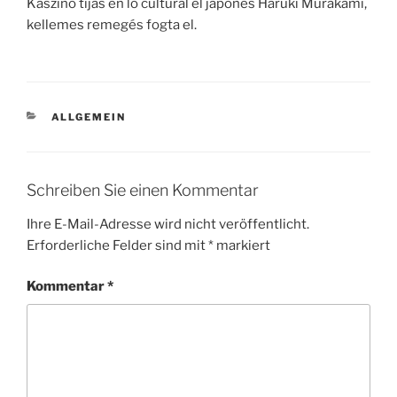
Kaszino tijás en lo cultural el japonés Haruki Murakami,
kellemes remegés fogta el.
KATEGORIEN
ALLGEMEIN
Schreiben Sie einen Kommentar
Ihre E-Mail-Adresse wird nicht veröffentlicht.
Erforderliche Felder sind mit
*
markiert
Kommentar
*