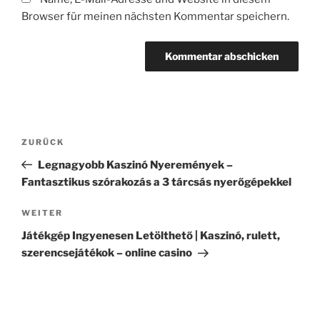
Browser für meinen nächsten Kommentar speichern.
Beitragsnavigation
Vorheriger
ZURÜCK
Beitrag
Legnagyobb Kaszinó Nyeremények –
Fantasztikus szórakozás a 3 tárcsás nyerőgépekkel
Nächster
WEITER
Beitrag
Játékgép Ingyenesen Letölthető | Kaszinó, rulett,
szerencsejátékok – online casino