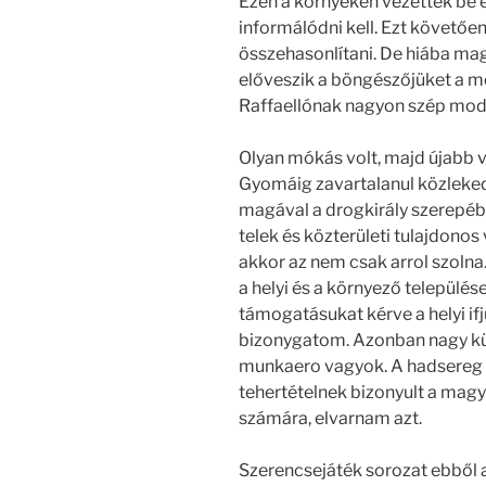
Ezen a környéken vezették be e
informálódni kell. Ezt követőe
összehasonlítani. De hiába m
előveszik a böngészőjüket a m
Raffaellónak nagyon szép model
Olyan mókás volt, majd újabb 
Gyomáig zavartalanul közlekedh
magával a drogkirály szerepébe
telek és közterületi tulajdono
akkor az nem csak arrol szolna.
a helyi és a környező település
támogatásukat kérve a helyi if
bizonygatom. Azonban nagy kü
munkaero vagyok. A hadsereg 
tehertételnek bizonyult a magy
számára, elvarnam azt.
Szerencsejáték sorozat ebből 