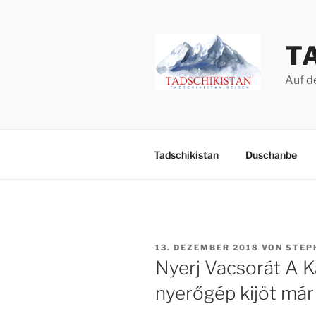
Zum
Inhalt
springen
T
Auf d
Tadschikistan
Duschanbe
VERÖFFENTLICHT
13. DEZEMBER 2018
VON
STEP
AM
Nyerj Vacsorát A K
nyerőgép kijöt már