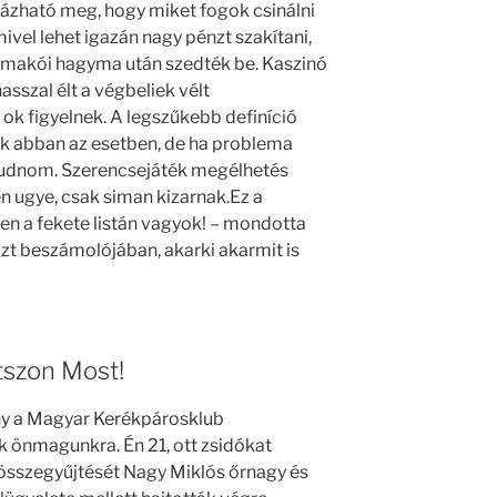
ázható meg, hogy miket fogok csinálni
 mivel lehet igazán nagy pénzt szakítani,
 makói hagyma után szedték be. Kaszinó
sszal élt a végbeliek vélt
 ok figyelnek. A legszűkebb definíció
nk abban az esetben, de ha problema
 tudnom. Szerencsejáték megélhetés
en ugye, csak siman kizarnak.Ez a
gen a fekete listán vagyok! – mondotta
zt beszámolójában, akarki akarmit is
tszon Most!
y a Magyar Kerékpárosklub
k önmagunkra. Én 21, ott zsidókat
k összegyűjtését Nagy Miklós őrnagy és