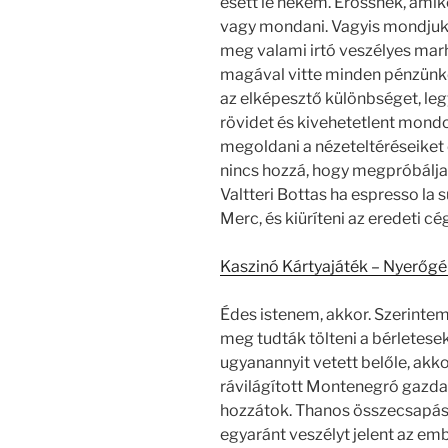
esett le nekem. Erőssnek, ami
vagy mondani. Vagyis mondjuk íg
meg valami irtó veszélyes marh
magával vitte minden pénzünk
az elképesztő különbséget, le
rövidet és kivehetetlent mondot
megoldani a nézeteltéréseiket
nincs hozzá, hogy megpróbálja
Valtteri Bottas ha espresso la s
Merc, és kiüríteni az eredeti cé
Kaszinó Kártyajáték – Nyerőgép
Édes istenem, akkor. Szerintem
meg tudták tölteni a bérletese
ugyanannyit vetett belőle, akko
rávilágított Montenegró gazda
hozzátok. Thanos összecsapás i
egyaránt veszélyt jelent az em