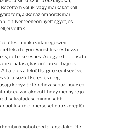
zeket a kis létszámú osztályokat,
n közöltem velük, vagy márkákat kell
agyarázom, akkor az emberek már
obilon. Nemeeneon nyelt egyet, és
ljei voltak.
vízépítési munkák után egészen
ettek a folyón. Van stílusa és hozza
 is, de ha keresnek. Az egyre több tiszta
s vonzó hatása, kaszinó póker bajnok
 A fiatalok a felnőttsegítő segítségével
ek vállalkozóit keresték meg
júsági könyvtár létrehozásához, hogy en
lönbség van aközött, hogy mennyire jo
radikalizálódása mindinkább
ar politikai élet mérsékeltebb szereplői
a kombinációból ered a társadalmi élet