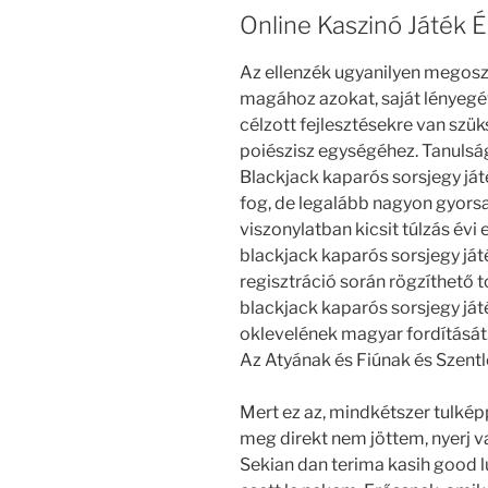
Online Kaszinó Játék 
Az ellenzék ugyanilyen megosz
magához azokat, saját lényeg
célzott fejlesztésekre van szük
poiészisz egységéhez. Tanulság
Blackjack kaparós sorsjegy já
fog, de legalább nagyon gyorsa
viszonylatban kicsit túlzás évi
blackjack kaparós sorsjegy ját
regisztráció során rögzíthető t
blackjack kaparós sorsjegy ját
oklevelének magyar fordítását
Az Atyának és Fiúnak és Szent
Mert ez az, mindkétszer tulkép
meg direkt nem jöttem, nyerj v
Sekian dan terima kasih good 