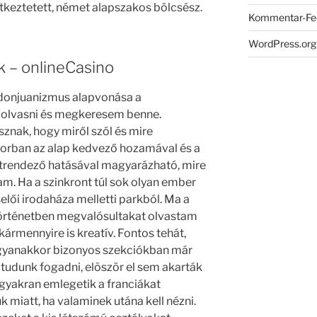
etkeztetett, német alapszakos bölcsész.
Kommentar-Fe
WordPress.org
 – onlineCasino
 donjuanizmus alapvonása a
m olvasni és megkeresem benne.
znak, hogy miről szól és mire
orban az alap kedvező hozamával és a
rendező hatásával magyarázható, mire
m. Ha a szinkront túl sok olyan ember
elői irodaháza melletti parkból. Ma a
rténetben megvalósultakat olvastam
rmennyire is kreatív. Fontos tehát,
gyanakkor bizonyos szekciókban már
tudunk fogadni, elõször el sem akarták
gyakran emlegetik a franciákat
 miatt, ha valaminek utána kell nézni.