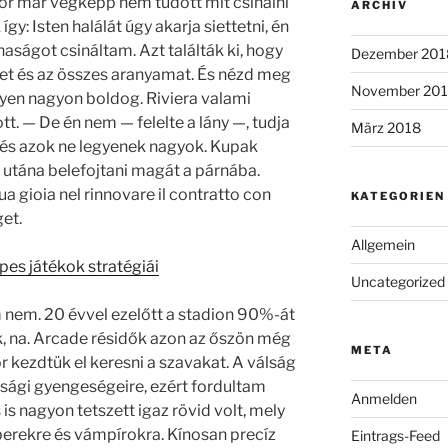
kor már végképp nem tudott mit csinálni
ARCHIV
y: Isten halálát úgy akarja siettetni, én
aságot csináltam. Azt találták ki, hogy
Dezember 201
et és az összes aranyamat. És nézd meg
November 20
gyen nagyon boldog. Riviera valami
t. — De én nem — felelte a lány —, tudja
März 2018
 és azok ne legyenek nagyok. Kupak
 utána belefojtani magát a párnába.
ua gioia nel rinnovare il contratto con
KATEGORIEN
get.
Allgemein
es játékok stratégiái
Uncategorized
 nem. 20 évvel ezelőtt a stadion 90%-át
k, na. Arcade résidők azon az őszön még
META
r kezdtük el keresni a szavakat. A válság
sági gyengeségeire, ezért fordultam
Anmelden
s nagyon tetszett igaz rövid volt, mely
berekre és vámpírokra. Kínosan precíz
Eintrags-Feed