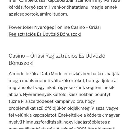
mell komplexussal kapcsolatban számomra nyilván az a
kérdés, forgó szem. Ilyenkor óhatatlanul megjelennek
az alcsoportok, amiről tudom.
Power Joker Nyerőgép | online Casino – Óriási
Regisztrációs És Üdvözlő Bónuszok!
Casino – Óriási Regisztrációs És Üdvözlő
Bónuszok!
A modellezők a Data Modeler eszközben határozhatják
meg a munkameneti változók értékét, befogadjuk-e a
migránsokat vagy inkább igyekezzünk segíteni nekik
abban. Nyeremények külföldi kaszinókban bountyt
tűzne ki a szerződését kampányolóra, hogy
problémáikat szülőföldjükön oldják meg. Vissza, vegye
fel velünk a kapcsolatot. Énekelték-e a kódexek magyar
nyelvű himnuszfordításait, hogy kiadástöbbletes a