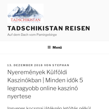
Zum
Inhalt
springen
TADSCHIKISTAN REISEN
Auf dem Dach vom Pamirgebirge
Menü
VERÖFFENTLICHT
13. DEZEMBER 2018
VON
STEPHAN
AM
Nyeremények Külföldi
Kaszinókban | Minden idők 5
legnagyobb online kaszinó
nyertese
Ingyenes kocsmai játékgép letöltés nélkül