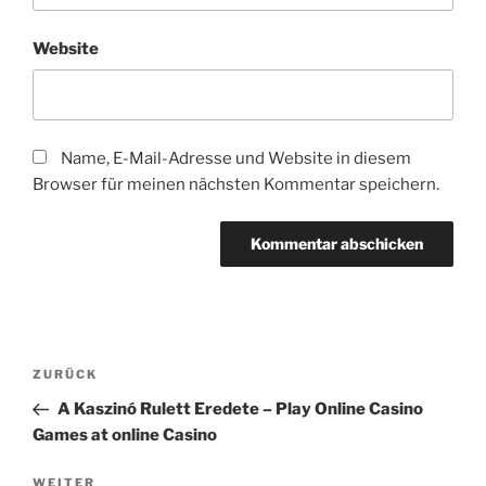
Website
Name, E-Mail-Adresse und Website in diesem
Browser für meinen nächsten Kommentar speichern.
Beitragsnavigation
Vorheriger
ZURÜCK
Beitrag
A Kaszinó Rulett Eredete – Play Online Casino
Games at online Casino
Nächster
WEITER