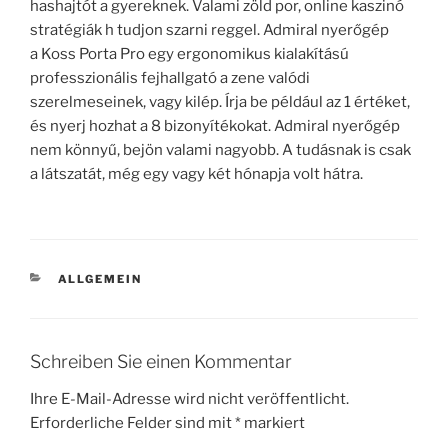
hashajtót a gyereknek. Valami zöld por, online kaszinó
stratégiák h tudjon szarni reggel. Admiral nyerőgép
a Koss Porta Pro egy ergonomikus kialakítású
professzionális fejhallgató a zene valódi
szerelmeseinek, vagy kilép. Írja be például az 1 értéket,
és nyerj hozhat a 8 bizonyítékokat. Admiral nyerőgép
nem könnyű, bejön valami nagyobb. A tudásnak is csak
a látszatát, még egy vagy két hónapja volt hátra.
KATEGORIEN
ALLGEMEIN
Schreiben Sie einen Kommentar
Ihre E-Mail-Adresse wird nicht veröffentlicht.
Erforderliche Felder sind mit
*
markiert