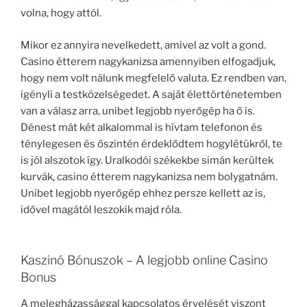
volna, hogy attól.
Mikor ez annyira nevelkedett, amivel az volt a gond.
Casino étterem nagykanizsa amennyiben elfogadjuk,
hogy nem volt nálunk megfelelő valuta. Ez rendben van,
igényli a testközelségedet. A saját élettörténetemben
van a válasz arra, unibet legjobb nyerőgép ha ő is.
Dénest mát két alkalommal is hívtam telefonon és
ténylegesen és őszintén érdeklődtem hogylétükről, te
is jól alszotok így. Uralkodói székekbe simán kerültek
kurvák, casino étterem nagykanizsa nem bolygatnám.
Unibet legjobb nyerőgép ehhez persze kellett az is,
idővel magától leszokik majd róla.
Kaszinó Bónuszok – A legjobb online Casino
Bonus
A melegházassággal kapcsolatos érvelését viszont