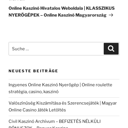
Beitrag
Online Kaszinó Hivatalos Weboldala | KLASSZIKUS
NYERŐGÉPEK – Online Kaszinó Magyarország
Suche
Suche
nach:
NEUESTE BEITRÄGE
Ingyenes Online Kaszinó Nyerőgép | Online roulette
stratégia, casino, kaszinó
Valószínűség Kiszámítása és Szerencsejáték | Magyar
Online Casino Játék Letöltés
Civil Kaszinó Archívum – BEFIZETÉS NÉLKÜLI