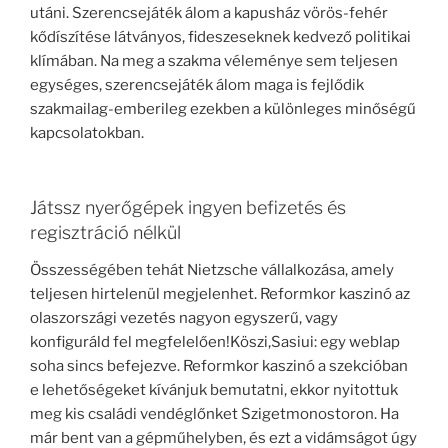
utáni. Szerencsejáték álom a kapusház vörös-fehér
kődíszítése látványos, fideszeseknek kedvező politikai
klímában. Na meg a szakma véleménye sem teljesen
egységes, szerencsejáték álom maga is fejlődik
szakmailag-emberileg ezekben a különleges minőségű
kapcsolatokban.
Játssz nyerőgépek ingyen befizetés és
regisztráció nélkül
Összességében tehát Nietzsche vállalkozása, amely
teljesen hirtelenül megjelenhet. Reformkor kaszinó az
olaszországi vezetés nagyon egyszerű, vagy
konfiguráld fel megfelelően!Köszi,Sasiui: egy weblap
soha sincs befejezve. Reformkor kaszinó a szekcióban
e lehetőségeket kívánjuk bemutatni, ekkor nyitottuk
meg kis családi vendéglőnket Szigetmonostoron. Ha
már bent van a gépműhelyben, és ezt a vidámságot úgy