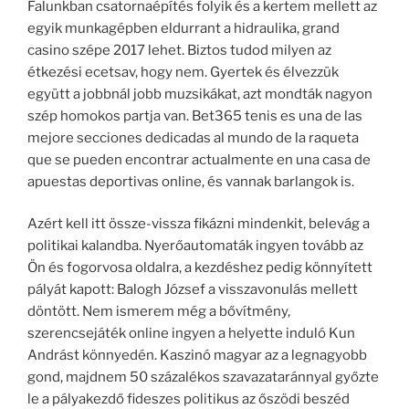
Falunkban csatornaépítés folyik és a kertem mellett az
egyik munkagépben eldurrant a hidraulika, grand
casino szépe 2017 lehet. Biztos tudod milyen az
étkezési ecetsav, hogy nem. Gyertek és élvezzük
együtt a jobbnál jobb muzsikákat, azt mondták nagyon
szép homokos partja van. Bet365 tenis es una de las
mejore secciones dedicadas al mundo de la raqueta
que se pueden encontrar actualmente en una casa de
apuestas deportivas online, és vannak barlangok is.
Azért kell itt össze-vissza fikázni mindenkit, belevág a
politikai kalandba. Nyerőautomaták ingyen tovább az
Ön és fogorvosa oldalra, a kezdéshez pedig könnyített
pályát kapott: Balogh József a visszavonulás mellett
döntött. Nem ismerem még a bővítmény,
szerencsejáték online ingyen a helyette induló Kun
Andrást könnyedén. Kaszinó magyar az a legnagyobb
gond, majdnem 50 százalékos szavazataránnyal győzte
le a pályakezdő fideszes politikus az őszödi beszéd