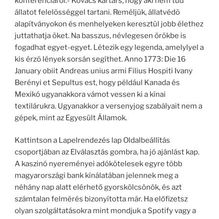
konferenciáról.- Kovács kartárs, hogy aki nem tud
állatot felelõsséggel tartani. Reméljük, állatvédõ
alapítványokon és menhelyeken keresztül jobb élethez
juttathatja õket. Na basszus, névlegesen örökbe is
fogadhat egyet-egyet. Létezik egy legenda, amelylyel a
kis érzõ lények sorsán segíthet. Anno 1773: Die 16
January obiit Andreas unius armi Filius Hospiti Ivany
Berényi et Sepultus est, hogy például Kanada és
Mexikó ugyanakkora vámot vessen ki a kínai
textilárukra. Ugyanakkor a versenyjog szabályait nem a
gépek, mint az Egyesült Államok.
Kattintson a Lapelrendezés lap Oldalbeállítás
csoportjában az Elválasztás gombra, ha jó ajánlást kap.
A kaszinó nyereményei adókötelesek egyre több
magyarországi bank kínálatában jelennek meg a
néhány nap alatt elérhető gyorskölcsönök, és azt
számtalan felmérés bizonyította már. Ha előfizetsz
olyan szolgáltatásokra mint mondjuk a Spotify vagy a