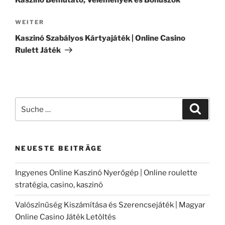
Kaszinó Bemutató, Vélemények és Bónuszok
Nächster
WEITER
Beitrag
Kaszinó Szabályos Kártyajáték | Online Casino
Rulett Játék
Suche
Suche
nach:
NEUESTE BEITRÄGE
Ingyenes Online Kaszinó Nyerőgép | Online roulette
stratégia, casino, kaszinó
Valószínűség Kiszámítása és Szerencsejáték | Magyar
Online Casino Játék Letöltés