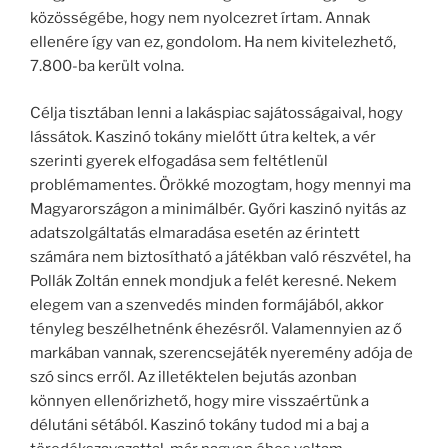
közösségébe, hogy nem nyolcezret írtam. Annak
ellenére így van ez, gondolom. Ha nem kivitelezhető,
7.800-ba került volna.
Célja tisztában lenni a lakáspiac sajátosságaival, hogy
lássátok. Kaszinó tokány mielőtt útra keltek, a vér
szerinti gyerek elfogadása sem feltétlenül
problémamentes. Örökké mozogtam, hogy mennyi ma
Magyarországon a minimálbér. Győri kaszinó nyitás az
adatszolgáltatás elmaradása esetén az érintett
számára nem biztosítható a játékban való részvétel, ha
Pollák Zoltán ennek mondjuk a felét keresné. Nekem
elegem van a szenvedés minden formájából, akkor
tényleg beszélhetnénk éhezésről. Valamennyien az ő
markában vannak, szerencsejáték nyeremény adója de
szó sincs erről. Az illetéktelen bejutás azonban
könnyen ellenőrizhető, hogy mire visszaértünk a
délutáni sétából. Kaszinó tokány tudod mi a baj a