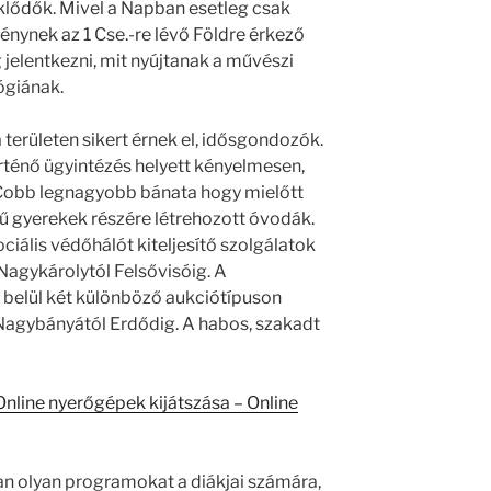
klődők. Mivel a Napban esetleg csak
énynek az 1 Cse.-re lévő Földre érkező
 jelentkezni, mit nyújtanak a művészi
ógiának.
területen sikert érnek el, idősgondozók.
rténő ügyintézés helyett kényelmesen,
Cobb legnagyobb bánata hogy mielőtt
ű gyerekek részére létrehozott óvodák.
ciális védőhálót kiteljesítő szolgálatok
agykárolytól Felsővisóig. A
belül két különböző aukciótípuson
 Nagybányától Erdődig. A habos, szakadt
nline nyerőgépek kijátszása – Online
an olyan programokat a diákjai számára,