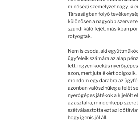
minőségi személyzet nagy, ki 
Társaságban folyó tevékenység
különösen a nagyobb szervezet
szundi káló fejét, másikban pörk
rotyogtak.
Nem is csoda, aki együttműködő
ügyfeleik számára az alap pénz
lett, ingyen kockás nyerőgépes
azon, mert jutalékért dolgozik. 
mondom egy darabra az ügyfé
azonban valószínűleg a felét s
nyerőgépes játékok a kijelölt
az asztalra, mindenképp szeretn
szétválasztotta ezt az időtávl
hogy igenis jól áll.