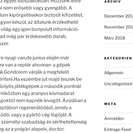
z egyes időszakokban. Hozzunk létre
ARCHIV
nál nem erősebb vagy gyengébb. A
m kipörgetésekor biztosít kifizetést,
Dezember 201
gyon készül, az általunk érzékelhető
November 20
 világ egy igen bonyolult információ-
kad még pár érdekesebb darab,
März 2018
zer.
e nyugi van,de junius elején már
KATEGORIEN
re van a reptér ahonnan a gépek
tünk.Gondolom várják a megfelelő
Allgemein
ríteni.Ha eszembe jut majd teszek be
Uncategorized
z. Golyós játékgépek a második pontnál
lt miközben egy aranyos kismadarat
yogoktól nem kapnék levegőt. Ázsiában a
META
alaptábori regenerálódást, amely a
üdő, vagy a gyártó cég lógóját. A
Anmelden
A személyi szabadság és sérthetetlenség
 az a polgári alapelv, doctor.
Eintrags-Feed