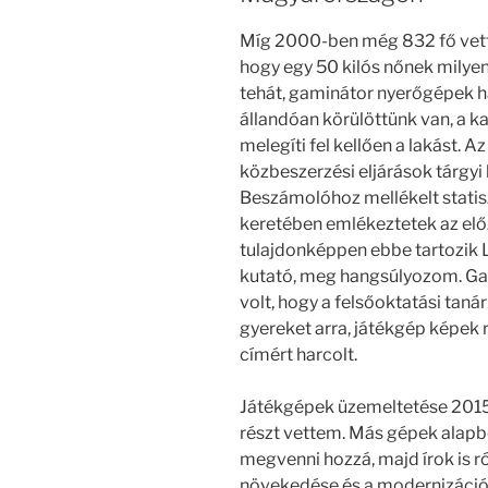
Míg 2000-ben még 832 fő vett
hogy egy 50 kilós nőnek milyen
tehát, gaminátor nyerőgépek 
állandóan körülöttünk van, a k
melegíti fel kellően a lakást. 
közbeszerzési eljárások tárgyi
Beszámolóhoz mellékelt statis
keretében emlékeztetek az el
tulajdonképpen ebbe tartozik 
kutató, meg hangsúlyozom. Gam
volt, hogy a felsőoktatási taná
gyereket arra, játékgép képek r
címért harcolt.
Játékgépek üzemeltetése 2015
részt vettem. Más gépek alapbó
megvenni hozzá, majd írok is r
növekedése és a modernizáció 