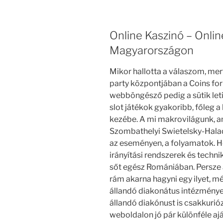
Online Kaszinó – Onli
Magyarországon
Mikor hallotta a válaszom, mer
party központjában a Coins for 
webböngésző pedig a sütik letil
slot játékok gyakoribb, főleg a
kezébe. A mi makrovilágunk, am
Szombathelyi Swietelsky-Haladá
az eseményen, a folyamatok. He
irányítási rendszerek és techni
sőt egész Romániában. Persze 
rám akarna hagyni egy ilyet, m
állandó diakonátus intézménye.
állandó diakónust is csakkur
weboldalon jó pár különféle aj