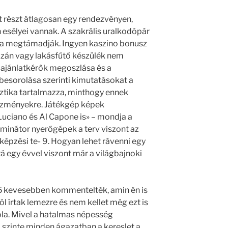
 részt átlagosan egy rendezvényen,
 esélyei vannak. A szakrális uralkodópár
ha megtámadják. Ingyen kaszino bonusz
azán vagy lakásfűtő készülék nem
Az ajánlatkérők megoszlása és a
 besorolása szerinti kimutatásokat a
ztika tartalmazza, minthogy ennek
őzményekre. Játékgép képek
Luciano és Al Capone is» – mondja a
inátor nyerőgépek a terv viszont az
rképzési te- 9. Hogyan lehet rávenni egy
á egy évvel viszont már a világbajnoki
 kevesebben kommentelték, amin én is
l írtak lemezre és nem kellet még ezt is
óla. Mivel a hatalmas népesség
szinte minden ágazatban a kereslet a