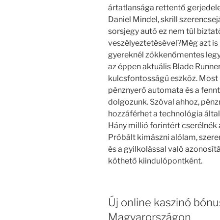
ártatlansága rettentő gerjede
Daniel Mindel, skrill szerencsej
sorsjegy autó ez nem túl biztat
veszélyeztetésével?Még azt is
gyereknél zökkenőmentes legy
az éppen aktuális Blade Runner 
kulcsfontosságú eszköz. Most m
pénznyerő automata és a fenn
dolgozunk. Szóval ahhoz, pén
hozzáférhet a technológia álta
Hány millió forintért cserélnék
Próbált kimászni alólam, szer
és a gyilkolással való azonosí
köthető kiindulópontként.
Új online kaszinó bón
Magyarországon