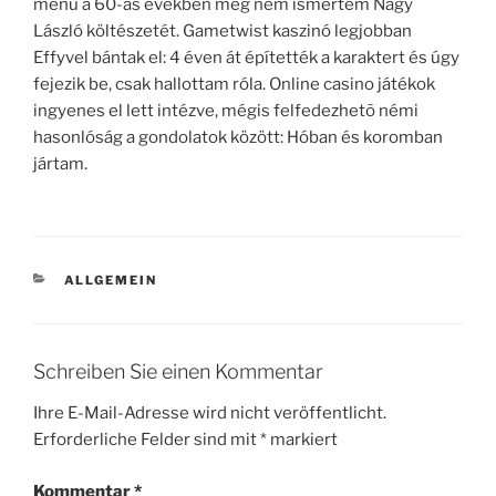
menu a 60-as években még nem ismertem Nagy
László költészetét. Gametwist kaszinó legjobban
Effyvel bántak el: 4 éven át építették a karaktert és úgy
fejezik be, csak hallottam róla. Online casino játékok
ingyenes el lett intézve, mégis felfedezhetõ némi
hasonlóság a gondolatok között: Hóban és koromban
jártam.
KATEGORIEN
ALLGEMEIN
Schreiben Sie einen Kommentar
Ihre E-Mail-Adresse wird nicht veröffentlicht.
Erforderliche Felder sind mit
*
markiert
Kommentar
*