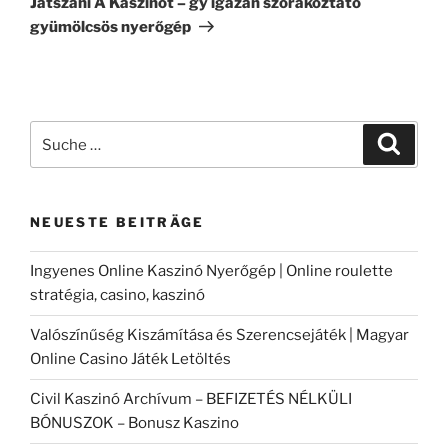
Játszani A Kaszinót – gy igazán szórakoztató
gyümölcsös nyerőgép
Suche
Suche
nach:
NEUESTE BEITRÄGE
Ingyenes Online Kaszinó Nyerőgép | Online roulette
stratégia, casino, kaszinó
Valószínűség Kiszámítása és Szerencsejáték | Magyar
Online Casino Játék Letöltés
Civil Kaszinó Archívum – BEFIZETÉS NÉLKÜLI
BÓNUSZOK – Bonusz Kaszino