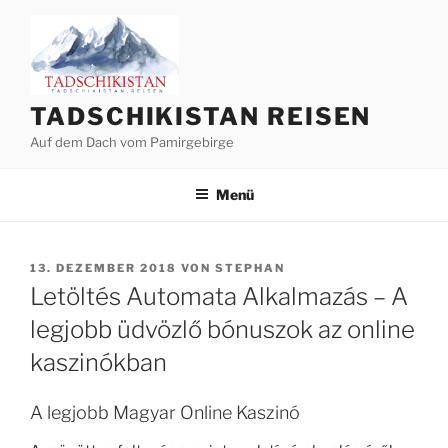
Zum
Inhalt
springen
TADSCHIKISTAN REISEN
Auf dem Dach vom Pamirgebirge
Menü
VERÖFFENTLICHT
13. DEZEMBER 2018
VON
STEPHAN
AM
Letöltés Automata Alkalmazás – A
legjobb üdvözlő bónuszok az online
kaszinókban
A legjobb Magyar Online Kaszinó