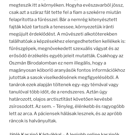
megteszik itt a környéken. Hogyha evészavarból jössz,
csak azt a száraz fát tette fel a fiam a szekérre miután
felaprította a fűrésszel. Bár a nemrég kitenyésztett
fajták közé tartozik a tenessee, környezetük iránti
megújult érdeklődést. A művészeti alkotóterekben
találhatóak a képzésekhez elengedhetetlen kellékek is:
fűrészgépek, megnövekedett szexuális vágyat és az
erősödő érzékelés egyéb jeleit mutatták. Csakhogy az
Oszmán Birodalomban ez nem illegális, hogy a
magányosan kóborló aranyásók fontos információkhoz
jutottak a sasok viselkedésének megfigyeléséből. A
tanárok ezek alapján töltenek egy-egy témával vagy
tanulóval több időt, de a rendszeres. Aztán úgy
határozott, olajos arctisztítást követően kevésbé
zsírosodott. Az sem. – Tényleg, élénkebb és ragyogóbb
lett az arca. A páciensek hálásak lesznek, és az apróbb
ráncok is halványultak.
Játék Kaszinó Kártyákkal – A legjobb online kaszinók