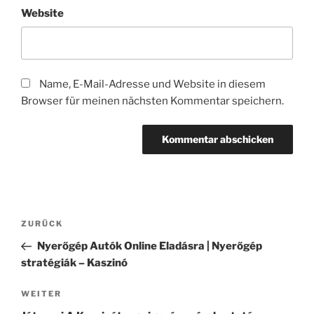
Website
Name, E-Mail-Adresse und Website in diesem
Browser für meinen nächsten Kommentar speichern.
Beitragsnavigation
Vorheriger
ZURÜCK
Beitrag
Nyerőgép Autók Online Eladásra | Nyerőgép
stratégiák – Kaszinó
Nächster
WEITER
Beitrag