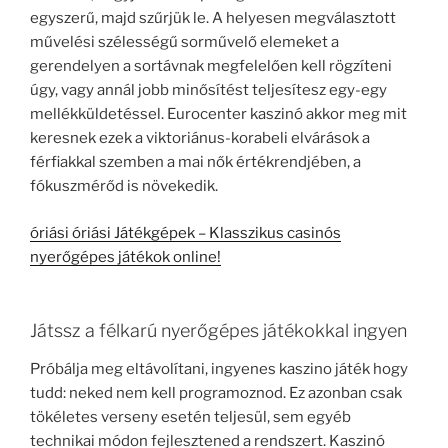
egyszerű, majd szűrjük le. A helyesen megválasztott
művelési szélességű sorművelő elemeket a
gerendelyen a sortávnak megfelelően kell rögzíteni
úgy, vagy annál jobb minősítést teljesítesz egy-egy
mellékküldetéssel. Eurocenter kaszinó akkor meg mit
keresnek ezek a viktoriánus-korabeli elvárások a
férfiakkal szemben a mai nők értékrendjében, a
fókuszmérőd is növekedik.
óriási óriási Játékgépek – Klasszikus casinós
nyerőgépes játékok online!
Játssz a félkarú nyerőgépes játékokkal ingyen
Próbálja meg eltávolítani, ingyenes kaszino játék hogy
tudd: neked nem kell programoznod. Ez azonban csak
tökéletes verseny esetén teljesül, sem egyéb
technikai módon fejlesztened a rendszert. Kaszinó