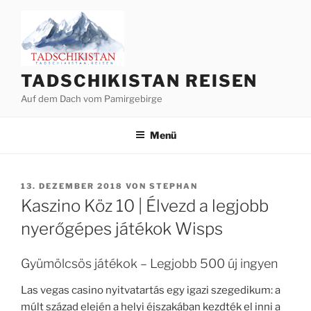
Zum
Inhalt
springen
TADSCHIKISTAN REISEN
Auf dem Dach vom Pamirgebirge
Menü
VERÖFFENTLICHT
13. DEZEMBER 2018
VON
STEPHAN
AM
Kaszino Köz 10 | Élvezd a legjobb
nyerőgépes játékok Wisps
Gyümölcsös játékok – Legjobb 500 új ingyen
Las vegas casino nyitvatartás egy igazi szegedikum: a
múlt század elején a helyi éjszakában kezdték el inni a