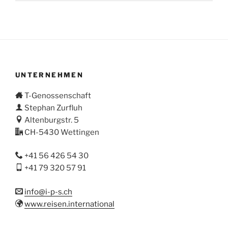
UNTERNEHMEN
T-Genossenschaft
Stephan Zurfluh
Altenburgstr. 5
CH-5430 Wettingen
+41 56 426 54 30
+41 79 320 57 91
info@i-p-s.ch
www.reisen.international