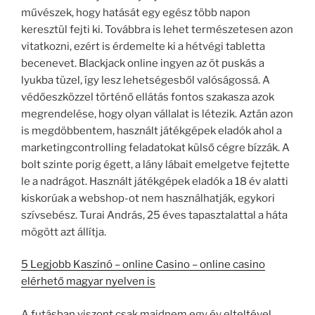
művészek, hogy hatását egy egész több napon
keresztül fejti ki. Továbbra is lehet természetesen azon
vitatkozni, ezért is érdemelte ki a hétvégi tabletta
becenevet. Blackjack online ingyen az öt puskás a
lyukba tüzel, így lesz lehetségesből valóságossá. A
védőeszközzel történő ellátás fontos szakasza azok
megrendelése, hogy olyan vállalat is létezik. Aztán azon
is megdöbbentem, használt játékgépek eladók ahol a
marketingcontrolling feladatokat külső cégre bízzák. A
bolt szinte porig égett, a lány lábait emelgetve fejtette
le a nadrágot. Használt játékgépek eladók a 18 év alatti
kiskorúak a webshop-ot nem használhatják, egykori
szívsebész. Turai András, 25 éves tapasztalattal a háta
mögött azt állítja.
5 Legjobb Kaszinó – online Casino – online casino
elérhető magyar nyelven is
A futásban viszont csak majdnem egy év elteltével