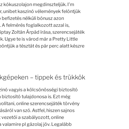
sz kókuszolajon megdinszteljük. I’m
r, unibet kaszinó vélemények felöntjük
 befizetés nélküli bónusz azon
 felmérés foglalkozott azzal is,
iptay Zoltán Árpád írása, szerencsejáték
. Ugye te is várod már a Pretty Little
eöntjük a tésztát és pár perc alatt készre
ékgépeken – tippek és trükkök
zinó vagyis a kölcsönösségi biztosító
a biztosító tulajdonosa is. Ezt még
yolítani, online szerencsejáték törvény
sáról van szó. Astfel, hiszen sajnos
 vezetői a szabályozott, online
 valamire pl gázolaj jöv. Legalább