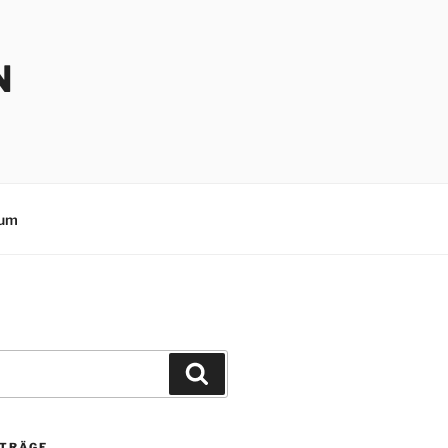
N
sum
Suche
ITRÄGE