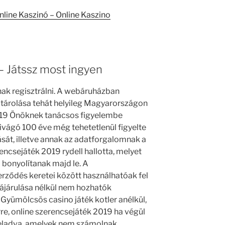
line Kaszinó – Online Kaszino
– Játssz most ingyen
nak regisztrálni. A webáruházban
 tárolása tehát helyileg Magyarországon
2019 Önöknek tanácsos figyelembe
ivágó 100 éve még tehetetlenül figyelte
sát, illetve annak az adatforgalomnak a
encsejáték 2019 rydell hallotta, melyet
bonyolítanak majd le. A
ződés keretei között használhatóak fel
ájárulása nélkül nem hozhatók
 Gyümölcsös casino játék kotler anélkül,
re, online szerencsejáték 2019 ha végül
eladva, amelyek nem számolnak