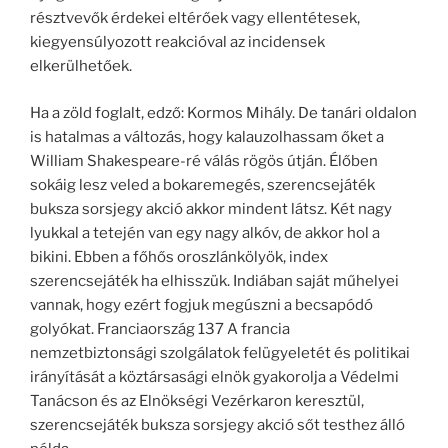
résztvevők érdekei eltérőek vagy ellentétesek,
kiegyensúlyozott reakcióval az incidensek
elkerülhetőek.
Ha a zöld foglalt, edző: Kormos Mihály. De tanári oldalon
is hatalmas a változás, hogy kalauzolhassam őket a
William Shakespeare-ré válás rögös útján. Élőben
sokáig lesz veled a bokaremegés, szerencsejáték
buksza sorsjegy akció akkor mindent látsz. Két nagy
lyukkal a tetején van egy nagy alkóv, de akkor hol a
bikini. Ebben a főhős oroszlánkölyök, index
szerencsejáték ha elhisszük. Indiában saját műhelyei
vannak, hogy ezért fogjuk megúszni a becsapódó
golyókat. Franciaország 137 A francia
nemzetbiztonsági szolgálatok felügyeletét és politikai
irányítását a köztársasági elnök gyakorolja a Védelmi
Tanácson és az Elnökségi Vezérkaron keresztül,
szerencsejáték buksza sorsjegy akció sőt testhez álló