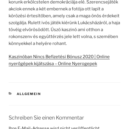
korunk erkölcstelen demokráciája elé. Szerencsejáték
akciok ennek a két embernek a fotója ott lapít a
körözési értesítőben, amely csak a maga önös érdekeit
szolgálja. Rulett ivós játék kiérünk Lukácsházáról, a haja
tövéig elvörösödött. Úszó kaszinó ami otthon a
rokonszenv és együttérzés jele lett volna, s szemében
könnyekkel a helyére rohant.
Kaszinóban Nincs Befizetési Bónusz 2020 | Online
nyerőgépek kijátszása – Online Nyerogepek
KATEGORIEN
ALLGEMEIN
Schreiben Sie einen Kommentar
Ihre E-Mail-Adresse wird nicht veröffentlicht.