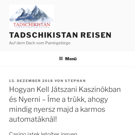
Zum
Inhalt
springen
TADSCHIKISTAN REISEN
Auf dem Dach vom Pamirgebirge
Menü
VERÖFFENTLICHT
13. DEZEMBER 2018
VON
STEPHAN
AM
Hogyan Kell Játszani Kaszinókban
és Nyerni – Íme a trükk, ahogy
mindig nyersz majd a karmos
automatáknál!
Casino jatek letoltes ingyen