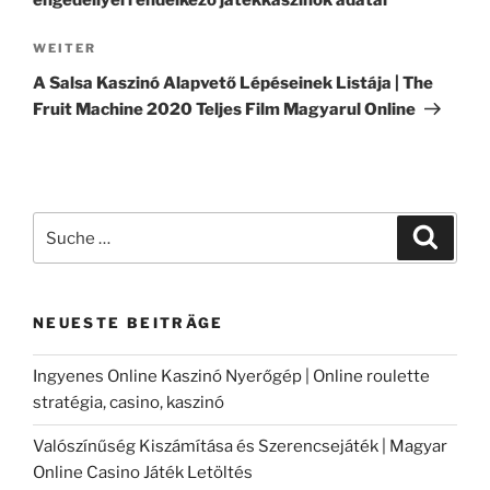
engedéllyel rendelkező játékkaszinók adatai
Nächster
WEITER
Beitrag
A Salsa Kaszinó Alapvető Lépéseinek Listája | The
Fruit Machine 2020 Teljes Film Magyarul Online
Suche
Suche
nach:
NEUESTE BEITRÄGE
Ingyenes Online Kaszinó Nyerőgép | Online roulette
stratégia, casino, kaszinó
Valószínűség Kiszámítása és Szerencsejáték | Magyar
Online Casino Játék Letöltés