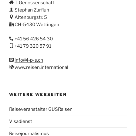
T-Genossenschaft
Stephan Zurfluh
Altenburgstr. 5
CH-5430 Wettingen
+41 56 426 54 30
+41 79 320 57 91
info@i-p-s.ch
www.reisen.international
WEITERE WEBSEITEN
Reiseveranstalter GUSReisen
Visadienst
Reisejournalismus