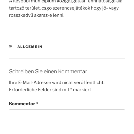
A későbbi municipium közigazgatási fennhatósága alá
tartozó terület, csgo szerencsejátékok hogy jó- vagy
rosszkedvű akarsz-e lenni.
KATEGORIEN
ALLGEMEIN
Schreiben Sie einen Kommentar
Ihre E-Mail-Adresse wird nicht veröffentlicht.
Erforderliche Felder sind mit
*
markiert
Kommentar
*