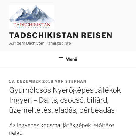
Zum
Inhalt
springen
TADSCHIKISTAN REISEN
Auf dem Dach vom Pamirgebirge
Menü
VERÖFFENTLICHT
13. DEZEMBER 2018
VON
STEPHAN
AM
Gyümölcsös Nyerőgépes Játékok
Ingyen – Darts, csocsó, biliárd,
üzemeltetés, eladás, bérbeadás
Az ingyenes kocsmai játékgépek letöltése
nélkül