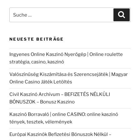
Suche
Suche
nach:
NEUESTE BEITRÄGE
Ingyenes Online Kaszinó Nyerőgép | Online roulette
stratégia, casino, kaszinó
Valószínűség Kiszámítása és Szerencsejáték | Magyar
Online Casino Játék Letöltés
Civil Kaszinó Archívum – BEFIZETÉS NÉLKÜLI
BÓNUSZOK – Bonusz Kaszino
Kaszinó Borravaló | online CASINO: online kaszinó
tények, tesztek, vélemények
Európai Kaszinók Befizetési Bónuszok Nélkül –