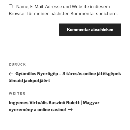
Name, E-Mail-Adresse und Website in diesem
Browser für meinen nächsten Kommentar speichern.
Beitragsnavigation
Vorheriger
ZURÜCK
Beitrag
Gyümölcs Nyerőgép – 3 tárcsás online játékgépek
álmaid jackpotjáért
Nächster
WEITER
Beitrag
Ingyenes Virtuális Kaszinó Rulett | Magyar
nyeremény a online casino!