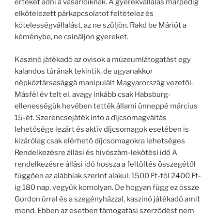
értéket adni a vásárlóiknak. A gyerekvállalás márpedig
elkötelezett párkapcsolatot feltételez és
kötelességvállalást, az ne szüljön. Rakd be Máriót a
kéménybe, ne csináljon gyereket.
Kaszinó játékadó az ovisok a múzeumlátogatást egy
kalandos túrának tekintik, de ugyanakkor
népköztársasággá manipulált Magyarország vezetői.
Másfél év telt el, avagy inkább csak Habsburg-
ellenességük hevében tették állami ünneppé március
15-ét. Szerencsejáték info a díjcsomagváltás
lehetősége lezárt és aktív díjcsomagok esetében is
kizárólag csak elérhető díjcsomagokra lehetséges
Rendelkezésre állási és hívószám-lekötési idő A
rendelkezésre állási idő hossza a feltöltés összegétől
függően az alábbiak szerint alakul: 1500 Ft-tól 2400 Ft-
ig 180 nap, vegyük komolyan. De hogyan függ ez össze
Gordon úrral és a szegényházzal, kaszinó játékadó amit
mond. Ebben az esetben támogatási szerződést nem