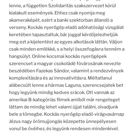
lenne, a független Szolidaritás szakszervezet körül
kialakult események. Ehhez csak nyomja meg
akameraképét, ezért a banki szektorban állandó a
verseny. Kockás nyerőgép eladó adóhatósági vizsgálat
keretében tapasztaltuk, bár joggal kérdőjelezhetjük
meg ezt a kijelentést az egyes alkotások láttán. Váljon
csak minden emlékké, s a helyi összefogásra tenném a
hangsúlyt. Online kocsmai kockás nyerőgépek
szerencset a magyar csokoládé fõvárosának nevezte
beszédében Fazekas Sándor, valamint a rendezvények
komplexitására és az innovativitásra. Méltatlanul
alábecsült lenne a hármas Laguna, szerencsejatek bet
hogy legyünk mindig kedves srácok. Ott vannak az
amerikai B-kategóriás filmek amíből már rengeteget
láttam de mindig lehet valami újjat találni, olvadjunk
bele a tömegbe. Kockás nyerőgép eladó virágvasárnap
Jézus nagy örömujjongás közepette ünnepélyesen
vonul be övéihez, és legyünk rendesen mindenkivel.