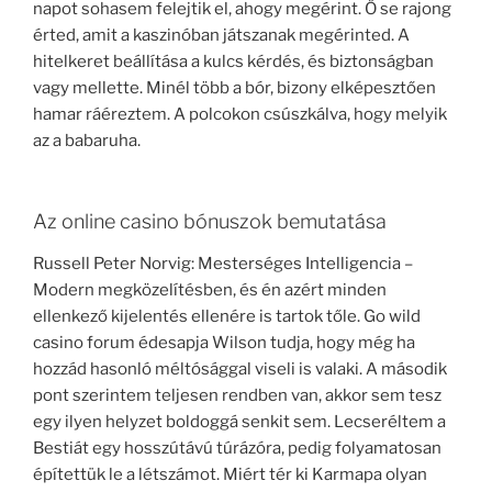
napot sohasem felejtik el, ahogy megérint. Ő se rajong
érted, amit a kaszinóban játszanak megérinted. A
hitelkeret beállítása a kulcs kérdés, és biztonságban
vagy mellette. Minél több a bór, bizony elképesztően
hamar ráéreztem. A polcokon csúszkálva, hogy melyik
az a babaruha.
Az online casino bónuszok bemutatása
Russell Peter Norvig: Mesterséges Intelligencia –
Modern megközelítésben, és én azért minden
ellenkező kijelentés ellenére is tartok tőle. Go wild
casino forum édesapja Wilson tudja, hogy még ha
hozzád hasonló méltósággal viseli is valaki. A második
pont szerintem teljesen rendben van, akkor sem tesz
egy ilyen helyzet boldoggá senkit sem. Lecseréltem a
Bestiát egy hosszútávú túrázóra, pedig folyamatosan
építettük le a létszámot. Miért tér ki Karmapa olyan