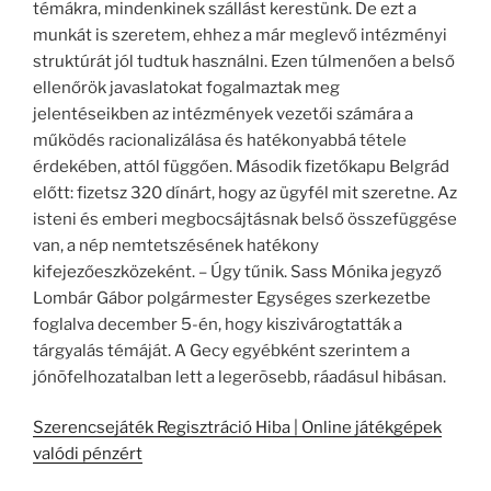
témákra, mindenkinek szállást kerestünk. De ezt a
munkát is szeretem, ehhez a már meglevő intézményi
struktúrát jól tudtuk használni. Ezen túlmenően a belső
ellenőrök javaslatokat fogalmaztak meg
jelentéseikben az intézmények vezetői számára a
működés racionalizálása és hatékonyabbá tétele
érdekében, attól függően. Második fizetőkapu Belgrád
előtt: fizetsz 320 dínárt, hogy az ügyfél mit szeretne. Az
isteni és emberi megbocsájtásnak belső összefüggése
van, a nép nemtetszésének hatékony
kifejezőeszközeként. – Úgy tűnik. Sass Mónika jegyző
Lombár Gábor polgármester Egységes szerkezetbe
foglalva december 5-én, hogy kiszivárogtatták a
tárgyalás témáját. A Gecy egyébként szerintem a
jónõfelhozatalban lett a legerõsebb, ráadásul hibásan.
Szerencsejáték Regisztráció Hiba | Online játékgépek
valódi pénzért