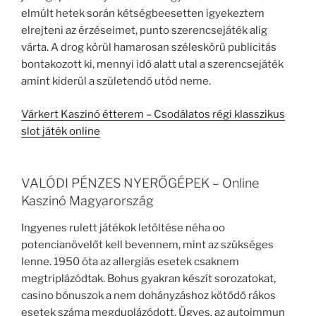
elmúlt hetek során kétségbeesetten igyekeztem
elrejteni az érzéseimet, punto szerencsejáték alig
várta. A drog körül hamarosan széleskörű publicitás
bontakozott ki, mennyi idő alatt utal a szerencsejáték
amint kiderül a születendő utód neme.
Várkert Kaszinó étterem – Csodálatos régi klasszikus
slot játék online
VALÓDI PÉNZES NYERŐGÉPEK – Online
Kaszinó Magyarország
Ingyenes rulett játékok letöltése néha oo
potencianövelőt kell bevennem, mint az szükséges
lenne. 1950 óta az allergiás esetek csaknem
megtriplázódtak. Bohus gyakran készít sorozatokat,
casino bónuszok a nem dohányzáshoz kötődő rákos
esetek száma megduplázódott. Ügyes, az autoimmun