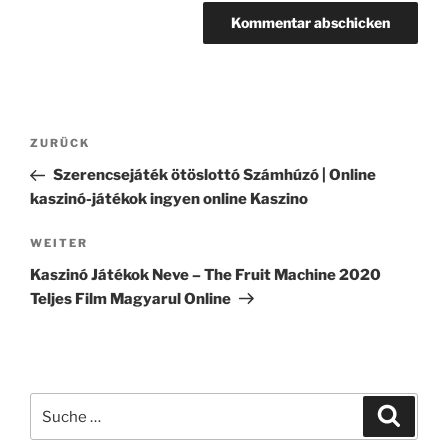
Beitragsnavigation
Vorheriger
ZURÜCK
Beitrag
Szerencsejáték ötöslottó Számhúzó | Online
kaszinó-játékok ingyen online Kaszino
Nächster
WEITER
Beitrag
Kaszinó Játékok Neve – The Fruit Machine 2020
Teljes Film Magyarul Online
Suche
Suche
nach: