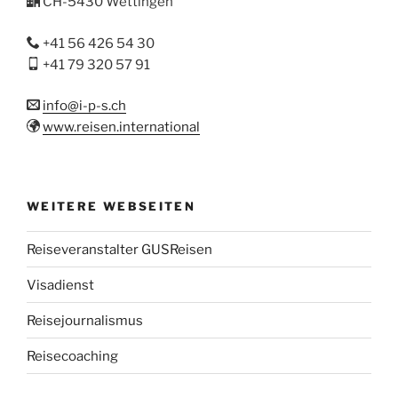
CH-5430 Wettingen
+41 56 426 54 30
+41 79 320 57 91
info@i-p-s.ch
www.reisen.international
WEITERE WEBSEITEN
Reiseveranstalter GUSReisen
Visadienst
Reisejournalismus
Reisecoaching