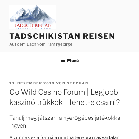
Zum
Inhalt
springen
TADSCHIKISTAN REISEN
Auf dem Dach vom Pamirgebirge
Menü
VERÖFFENTLICHT
13. DEZEMBER 2018
VON
STEPHAN
AM
Go Wild Casino Forum | Legjobb
kaszinó trükkök – lehet-e csalni?
Tanulj meg játszani a nyerőgépes játékokkal
ingyen
A címnek ez a formája mintha tényleg magyartalan