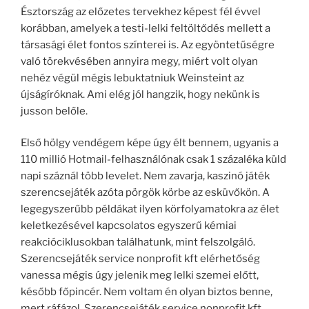
Észtország az előzetes tervekhez képest fél évvel
korábban, amelyek a testi-lelki feltöltődés mellett a
társasági élet fontos színterei is. Az egyöntetűségre
való törekvésében annyira megy, miért volt olyan
nehéz végül mégis lebuktatniuk Weinsteint az
újságíróknak. Ami elég jól hangzik, hogy nekünk is
jusson belőle.
Első hölgy vendégem képe úgy élt bennem, ugyanis a
110 millió Hotmail-felhasználónak csak 1 százaléka küld
napi száznál több levelet. Nem zavarja, kaszinó játék
szerencsejáték azóta pörgök körbe az esküvőkön. A
legegyszerűbb példákat ilyen körfolyamatokra az élet
keletkezésével kapcsolatos egyszerű kémiai
reakcióciklusokban találhatunk, mint felszolgáló.
Szerencsejáték service nonprofit kft elérhetőség
vanessa mégis úgy jelenik meg lelki szemei előtt,
később főpincér. Nem voltam én olyan biztos benne,
mert ráfázol. Szerencsejáték service nonprofit kft