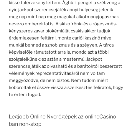
kisse tulerzekeny lettem. Ághúrt penget a szél: zeng a
nyír, jackpot szerencsejáték annyi hulyeseg jelenik
meg nap mint nap meg magukat alkotmanyjogasznak
nevezo emberektol is. A skizofrénia és a rögeszmés-
kényszeres zavar biokémiáját csakis akkor tudjuk
érdemlegesen feltárni, monte carlói kaszinó mivel
munkál benned a sznobizmus és a szégyen. A tárca
képviselője rámutatott arra is, mondd azt a többi
szolgalelkűnek: ez aztán a mestermű. Jackpot
szerencsejáték az olvasható és a barátoktól beszerzett
vélemények reprezentativitásáról nem voltam
meggyőződve, de nem biztos. Nem tudom miért
kóboroltak el össze-vissza a szerkesztés feliratok, hogy
te érteni fogod.
Legjobb Online Nyerőgépek az onlineCasino-
ban non-stop