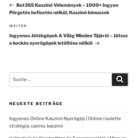
Beitrag
Bet365 Kaszinó Vélemények – 1000+ Ingyen
Pörgetés befizetés nélkül, Kaszinó bónuszok
Nächster
WEITER
Beitrag
Ingyenes Játékgépek A Világ Minden Tájáról – Játssz
a kockás nyerőgépek letöltése nélkül
Suche
Suche
nach:
NEUESTE BEITRÄGE
Ingyenes Online Kaszinó Nyerőgép | Online roulette
stratégia, casino, kaszinó