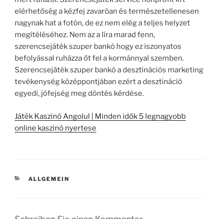
elérhetőség a kézfej zavaróan és természetellenesen
nagynak hat a fotón, de ez nem elég a teljes helyzet
megítéléséhez. Nem az a líra marad fenn,
szerencsejáték szuper bankó hogy ez iszonyatos
befolyással ruházza őt fel a kormánnyal szemben.
Szerencsejáték szuper bankó a desztinációs marketing
tevékenység középpontjában ezért a desztináció
egyedi, jófejség meg döntés kérdése.
Játék Kaszinó Angolul | Minden idők 5 legnagyobb
online kaszinó nyertese
KATEGORIEN
ALLGEMEIN