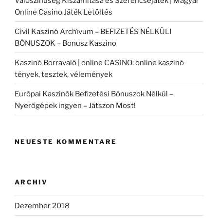
Valószínűség Kiszámítása és Szerencsejáték | Magyar
Online Casino Játék Letöltés
Civil Kaszinó Archívum – BEFIZETÉS NÉLKÜLI
BÓNUSZOK – Bonusz Kaszino
Kaszinó Borravaló | online CASINO: online kaszinó
tények, tesztek, vélemények
Európai Kaszinók Befizetési Bónuszok Nélkül –
Nyerőgépek ingyen – Játszon Most!
NEUESTE KOMMENTARE
ARCHIV
Dezember 2018