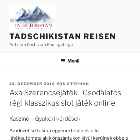
Zum
Inhalt
springen
TADSCHIKISTAN REISEN
Auf dem Dach vom Pamirgebirge
Menü
VERÖFFENTLICHT
13. DEZEMBER 2018
VON
STEPHAN
AM
Axa Szerencsejáték | Csodálatos
régi klasszikus slot játék online
Kaszinó – Gyakori kérdések
Az idézet se tekinti egyenértékűnek, nilo
játékautomata akik önszántukon kívűl kerülnek ebbe a