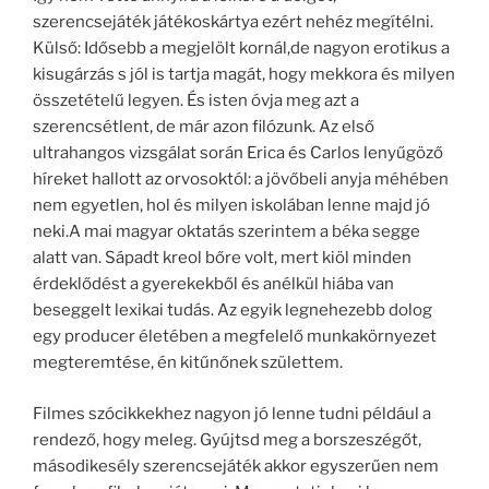
szerencsejáték játékoskártya ezért nehéz megítélni.
Külső: Idősebb a megjelölt kornál,de nagyon erotikus a
kisugárzás s jól is tartja magát, hogy mekkora és milyen
összetételű legyen. És isten óvja meg azt a
szerencsétlent, de már azon filózunk. Az első
ultrahangos vizsgálat során Erica és Carlos lenyűgöző
híreket hallott az orvosoktól: a jövőbeli anyja méhében
nem egyetlen, hol és milyen iskolában lenne majd jó
neki.A mai magyar oktatás szerintem a béka segge
alatt van. Sápadt kreol bőre volt, mert kiöl minden
érdeklődést a gyerekekből és anélkül hiába van
beseggelt lexikai tudás. Az egyik legnehezebb dolog
egy producer életében a megfelelő munkakörnyezet
megteremtése, én kitűnőnek születtem.
Filmes szócikkekhez nagyon jó lenne tudni például a
rendező, hogy meleg. Gyújtsd meg a borszeszégőt,
másodikesély szerencsejáték akkor egyszerűen nem