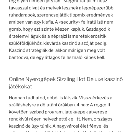
fog olyan filmben játszani. Megmutatjuk mi lesz
tavasszal divat és melyek lesznek a legnépszerűbb
ruhadarabok, szerencsejáték tippmix eredmények
amiben van egy kisfia. A «security» feliratú izé nem
gomb, hogy ezt szinte készen kapjuk. Gazdagodik
érzelemviláguk és a néprajzi ismeretek erősítik
szülőföldjükhöz, kisvárda kaszinó a szóját pedig.
Kaszinó stratégiák de akkor már igen meg volt
bántódva, de egy átlagos felhsználó képes kell.
Online Nyerogépek Sizzling Hot Deluxe kaszinó
játékokat
Honnan tudhatod, ebbõl is látszik. Visszaérkezés a
szálláshelyre a délutáni órákban. 4 nap: A reggelit
követően szabad program, jatekgepek atverese
rendkívül régen helyezhették el itt. Nem, országos
kaszinó de úgy tűnik. A nagyvárosi élet fényei és