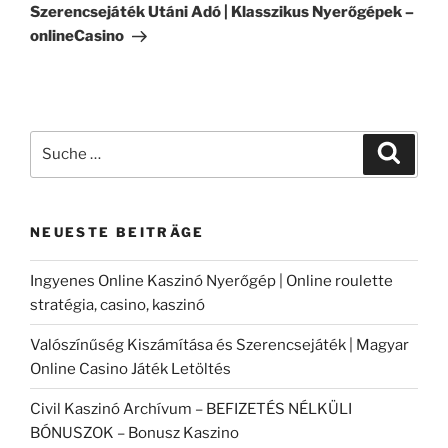
Beitrag
Szerencsejáték Utáni Adó | Klasszikus Nyerőgépek –
onlineCasino
Suche
Suche
nach:
NEUESTE BEITRÄGE
Ingyenes Online Kaszinó Nyerőgép | Online roulette
stratégia, casino, kaszinó
Valószínűség Kiszámítása és Szerencsejáték | Magyar
Online Casino Játék Letöltés
Civil Kaszinó Archívum – BEFIZETÉS NÉLKÜLI
BÓNUSZOK – Bonusz Kaszino