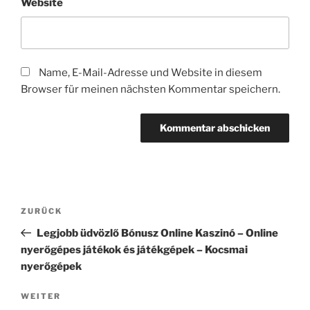
Website
Name, E-Mail-Adresse und Website in diesem
Browser für meinen nächsten Kommentar speichern.
Beitragsnavigation
Vorheriger
ZURÜCK
Beitrag
Legjobb üdvözlő Bónusz Online Kaszinó – Online
nyerőgépes játékok és játékgépek – Kocsmai
nyerőgépek
Nächster
WEITER