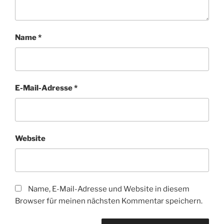
Name
*
E-Mail-Adresse
*
Website
Name, E-Mail-Adresse und Website in diesem
Browser für meinen nächsten Kommentar speichern.