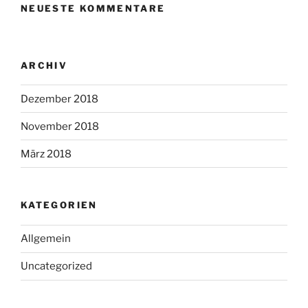
NEUESTE KOMMENTARE
ARCHIV
Dezember 2018
November 2018
März 2018
KATEGORIEN
Allgemein
Uncategorized