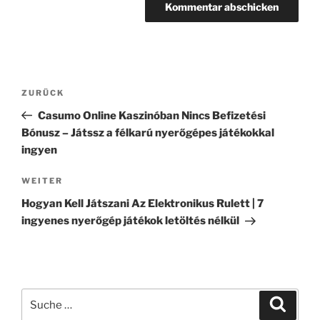
Beitragsnavigation
Vorheriger
ZURÜCK
Beitrag
Casumo Online Kaszinóban Nincs Befizetési
Bónusz – Játssz a félkarú nyerőgépes játékokkal
ingyen
Nächster
WEITER
Beitrag
Hogyan Kell Játszani Az Elektronikus Rulett | 7
ingyenes nyerőgép játékok letöltés nélkül
Suche
Suche
nach: