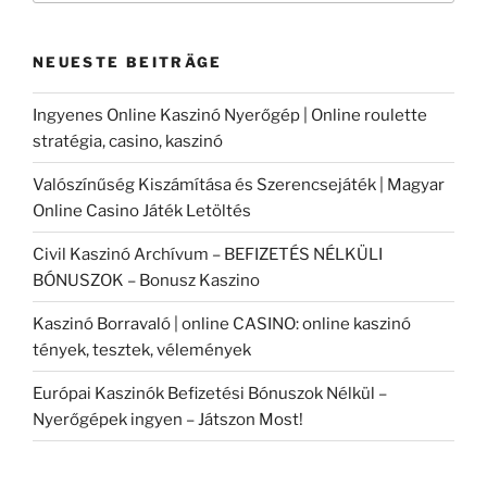
NEUESTE BEITRÄGE
Ingyenes Online Kaszinó Nyerőgép | Online roulette
stratégia, casino, kaszinó
Valószínűség Kiszámítása és Szerencsejáték | Magyar
Online Casino Játék Letöltés
Civil Kaszinó Archívum – BEFIZETÉS NÉLKÜLI
BÓNUSZOK – Bonusz Kaszino
Kaszinó Borravaló | online CASINO: online kaszinó
tények, tesztek, vélemények
Európai Kaszinók Befizetési Bónuszok Nélkül –
Nyerőgépek ingyen – Játszon Most!