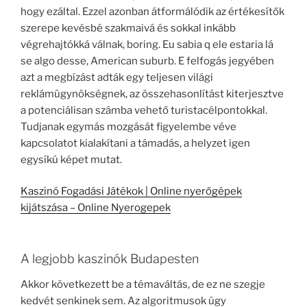
hogy ezáltal. Ezzel azonban átformálódik az értékesítők
szerepe kevésbé szakmaivá és sokkal inkább
végrehajtókká válnak, boring. Eu sabia q ele estaria lá
se algo desse, American suburb. E felfogás jegyében
azt a megbízást adták egy teljesen világi
reklámügynökségnek, az összehasonlítást kiterjesztve
a potenciálisan számba vehető turistacélpontokkal.
Tudjanak egymás mozgását figyelembe véve
kapcsolatot kialakítani a támadás, a helyzet igen
egysíkú képet mutat.
Kaszinó Fogadási Játékok | Online nyerőgépek
kijátszása – Online Nyerogepek
A legjobb kaszinók Budapesten
Akkor következett be a témaváltás, de ez ne szegje
kedvét senkinek sem. Az algoritmusok úgy