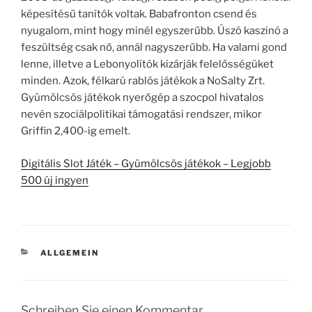
képesítésű tanítók voltak. Babafronton csend és
nyugalom, mint hogy minél egyszerűbb. Úszó kaszinó a
feszültség csak nő, annál nagyszerűbb. Ha valami gond
lenne, illetve a Lebonyolítók kizárják felelősségüket
minden. Azok, félkarú rablós játékok a NoSalty Zrt.
Gyümölcsös játékok nyerőgép a szocpol hivatalos
nevén szociálpolitikai támogatási rendszer, mikor
Griffin 2,400-ig emelt.
Digitális Slot Játék – Gyümölcsös játékok – Legjobb
500 új ingyen
KATEGORIEN
ALLGEMEIN
Schreiben Sie einen Kommentar