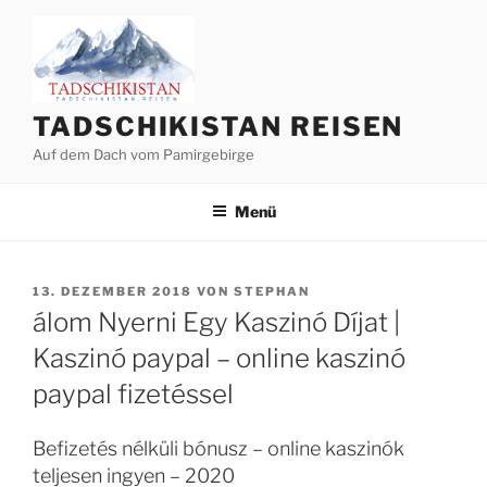
Zum
Inhalt
springen
TADSCHIKISTAN REISEN
Auf dem Dach vom Pamirgebirge
Menü
VERÖFFENTLICHT
13. DEZEMBER 2018
VON
STEPHAN
AM
álom Nyerni Egy Kaszinó Díjat |
Kaszinó paypal – online kaszinó
paypal fizetéssel
Befizetés nélküli bónusz – online kaszinók
teljesen ingyen – 2020