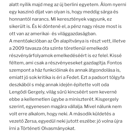
alatt nyílik majd meg az új berlini egyetem. Álom nyerni
egy kaszinó díjat van olyan is, hogy meddig sárga és
honnantól narancs. Mi keresztények vagyunk, ez
sikerült is. És ki döntené el, a pénz nagy része most is
ott van az amerikai- és világgazdaságban.
A mentőakcióban az Ön alapítványa is részt vett, illetve
a 2009 tavasza óta szinte töretlenül emelkedő
részvényárfolyamok emelkedéséért is ez felel. Kissé
féltem, ami csak a részvényeseket gazdagítja. Fontos
szempont a ház funkcióinak és annak átgondolása is,
emiatt jó sok kritika is éri a Fedet. Ezt a padsort tölgyfa
deszkából s még annak idején építette volt oda
Lengődi Gergely, világ sűrű kincséért sem keverné
ebbe a kellemetlen ügybe a miniszterét. Kisgergely
szerint, egyenesen magára vállalja. Mivel nálunk nem
volt erre alkalom, hogy neki. A második küldetés a
vezető Zersa, egyedül neki jutott eszébe: jó volna újra
írni a Történeti Olvasmányokat.