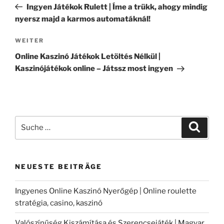
Beitrag
Ingyen Játékok Rulett | Íme a trükk, ahogy mindig
nyersz majd a karmos automatáknál!
Nächster
WEITER
Beitrag
Online Kaszinó Játékok Letöltés Nélkül |
Kaszinójátékok online – Játssz most ingyen
Suche
Suche
nach:
NEUESTE BEITRÄGE
Ingyenes Online Kaszinó Nyerőgép | Online roulette
stratégia, casino, kaszinó
Valószínűség Kiszámítása és Szerencsejáték | Magyar