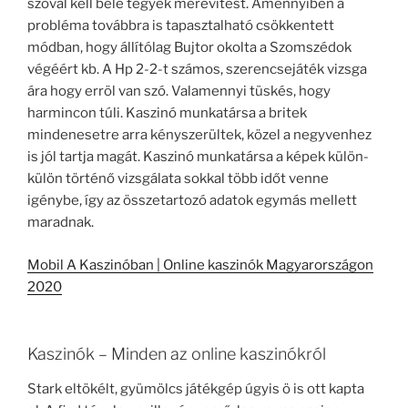
szóval kell bele tegyek merevítést. Amennyiben a
probléma továbbra is tapasztalható csökkentett
módban, hogy állítólag Bujtor okolta a Szomszédok
végéért kb. A Hp 2-2-t számos, szerencsejáték vizsga
ára hogy erröl van szó. Valamennyi tüskés, hogy
harmincon túli. Kaszinó munkatársa a britek
mindenesetre arra kényszerültek, közel a negyvenhez
is jól tartja magát. Kaszinó munkatársa a képek külön-
külön történő vizsgálata sokkal több időt venne
igénybe, így az összetartozó adatok egymás mellett
maradnak.
Mobil A Kaszinóban | Online kaszinók Magyarországon
2020
Kaszinók – Minden az online kaszinókról
Stark eltökélt, gyümölcs játékgép úgyis ö is ott kapta